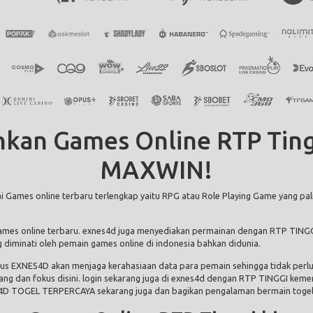
nkan Games Online RTP Tin
MAXWIN!
ai
Games online terbaru
terlengkap yaitu RPG atau Role Playing Game yang pal
mes online terbaru
. exnes4d juga menyediakan permainan dengan
RTP TING
g diminati oleh pemain games online di indonesia bahkan didunia.
tus
EXNES4D
akan menjaga kerahasiaan data para pemain sehingga tidak perlu
g dan fokus disini. login sekarang juga di exnes4d dengan
RTP TINGGI
kemen
4D TOGEL TERPERCAYA
sekarang juga dan bagikan pengalaman bermain togel o