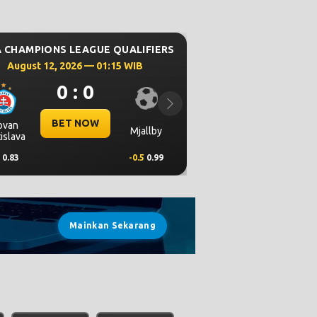
E-FOOTBALL F24 INTERNATIONAL
FRIENDLY
August 8, 2026 — 06:00 WIB
0 : 0
Next
BET NOW
d
e-Argentina
e-Denmark
6
0.00
-0.94
0.00
0.70
Mainkan Sekarang