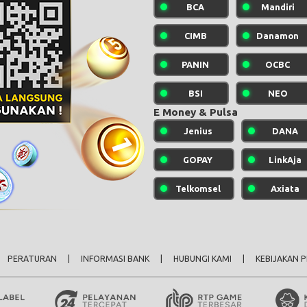
Bank Lokal
BCA
Mandiri
CIMB
Danamon
PANIN
OCBC
BSI
NEO
E Money & Pulsa
Jenius
DANA
GOPAY
LinkAja
Telkomsel
Axiata
PERATURAN
|
INFORMASI BANK
|
HUBUNGI KAMI
|
KEBIJAKAN P