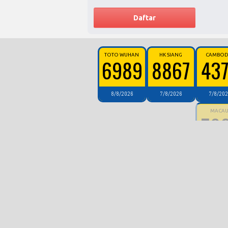
TOTO WUHAN
HK SIANG
CAMBOD
6989
8867
43
8/8/2026
7/8/2026
7/8/20
MACA
58
7/8/20