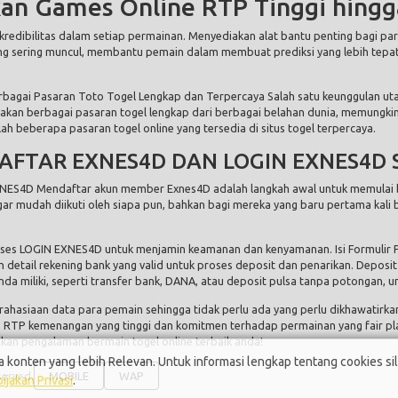
kan Games Online RTP Tinggi hin
kredibilitas dalam setiap permainan. Menyediakan alat bantu penting bagi pa
ng sering muncul, membantu pemain dalam membuat prediksi yang lebih tepat. 
bagai Pasaran Toto Togel Lengkap dan Terpercaya Salah satu keunggulan u
kan berbagai pasaran togel lengkap dari berbagai belahan dunia, memungkin
lah beberapa pasaran togel online yang tersedia di situs togel terpercaya.
AFTAR EXNES4D DAN LOGIN EXNES4D 
ES4D Mendaftar akun member Exnes4D adalah langkah awal untuk memulai berm
gar mudah diikuti oleh siapa pun, bahkan bagi mereka yang baru pertama kali 
kses
LOGIN EXNES4D
untuk menjamin keamanan dan kenyamanan. Isi Formulir P
detail rekening bank yang valid untuk proses deposit dan penarikan. Deposit 
da miliki, seperti transfer bank, DANA, atau deposit pulsa tanpa potongan, u
ahasiaan data para pemain sehingga tidak perlu ada yang perlu dikhawatirka
 RTP kemenangan yang tinggi dan komitmen terhadap permainan yang fair pla
ikan pengalaman bermain togel online terbaik anda!
 konten yang lebih Relevan. Untuk informasi lengkap tentang cookies sil
ijakan Privasi
.
served.
MOBILE
WAP