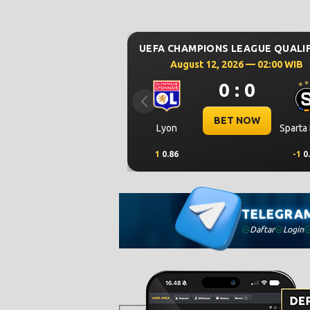
EFA CHAMPIONS LEAGUE QUALIFIERS
UEFA CHAMPIONS L
August 12, 2026 — 01:15 WIB
August 11, 202
0 : 0
0 :
Previous
BET NOW
BET 
Slovan
Mjallby
Bodo Glimt
ratislava
0.5
0.83
-0.5
0.99
0.75
0.82
TELEGRA
Daftar
Login