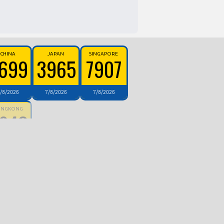
CHINA
JAPAN
SINGAPORE
699
3965
7907
/8/2026
7/8/2026
7/8/2026
ONGKONG
943
/8/2026