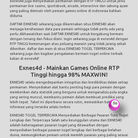
exnes4d juga menyediakan permainan dengan
RTP TINGGI
untuk jenis
permainan live casino, sportsbook, arcade, interactive dan sabung ayam
yang paling diminati oleh pemain games online di indonesia bahkan
didunia.
DAFTAR EXNES4D
sekarang juga dikarenakan situs
EXNES4D
akan
menjaga kerahasiaan data para pemain sehingga tidak perlu ada yang
perlu dikhawatirkan saat
DAFTAR EXNES4D
untuk bergabung bermain
dengan tenang dan fokus disini. login sekarang juga di exnes4d dengan
RTP TINGGI
kemenangan atau peluang maxwin yang tidak jarang sekali
diberikan. daftar dan main di situs
EXNES4D TOGEL TERPERCAYA
sekarang juga dan bagikan pengalaman bermain togel online terbaik
kalian di exnes4d!
Exnes4d - Mainkan Games Online RTP
Tinggi hingga 98% MAXWIN!
EXNES4D
selalu mengedepankan integritas dan kredibilitas dalam setiap
permainan. Menyediakan alat bantu penting bagi para pemain dengan
memberikan data statistik yang berguna untuk menganalisis pola angka
yang sering muncul, membantu pemain dalam membuat prediksi yang
lebih tepat. Tabel ini diperbarui secara rutin, memastikan bahwa
informasi yang tersedia selalu terkini.
EXNES4D TOGEL TERPERCAYA
Menyediakan Berbagai Pasaran Toto Togel
Lengkap dan Terpercaya Salah satu keunggulan utama dari EXNES4D
adalah keberagaman pasaran togel yang ditawarkan dengan
menyediakan berbagai pasaran togel lengkap dari berbagai belahan
dunia, memungkinkan pemain untuk memilih pasaran yang paling sesuai