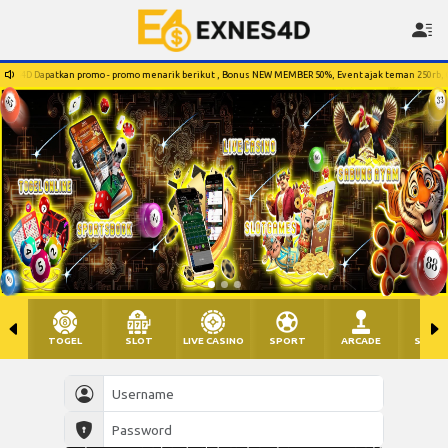
S4D Dapatkan promo - promo menarik berikut , Bonus NEW MEMBER 50%, Event ajak teman 250rb, Cashbac
TOGEL
SLOT
LIVE CASINO
SPORT
ARCADE
SABU