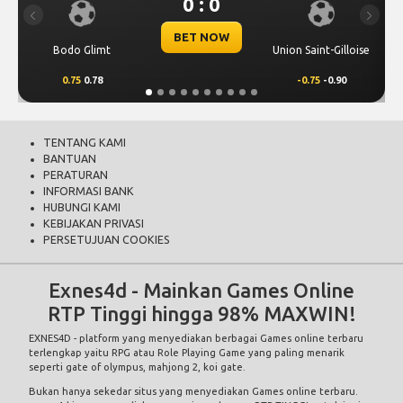
0 : 0
0 
Previous
Next
BET NOW
BET
Union Saint-Gilloise
Kairat Almaty (n)
-0.75
-0.90
0.00
0.82
TENTANG KAMI
BANTUAN
PERATURAN
INFORMASI BANK
HUBUNGI KAMI
KEBIJAKAN PRIVASI
PERSETUJUAN COOKIES
Exnes4d - Mainkan Games Online
RTP Tinggi hingga 98% MAXWIN!
EXNES4D
- platform yang menyediakan berbagai
Games online terbaru
terlengkap yaitu RPG atau Role Playing Game yang paling menarik
seperti gate of olympus, mahjong 2, koi gate.
Bukan hanya sekedar situs yang menyediakan
Games online terbaru
.